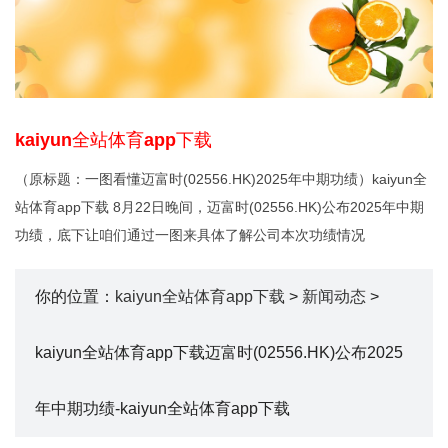
kaiyun全站体育app下载
（原标题：一图看懂迈富时(02556.HK)2025年中期功绩）kaiyun全
站体育app下载 8月22日晚间，迈富时(02556.HK)公布2025年中期
功绩，底下让咱们通过一图来具体了解公司本次功绩情况
你的位置：
kaiyun全站体育app下载
>
新闻动态
>
kaiyun全站体育app下载迈富时(02556.HK)公布2025
年中期功绩-kaiyun全站体育app下载