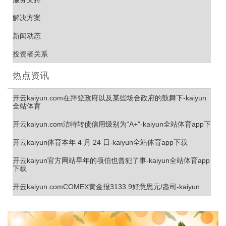
解决方案
新闻动态
投资者关系
热点资讯
开云kaiyun.com在拜登政府以及某些场合政府的鼓舞下-kaiyun
全站体育
开云kaiyun.com洁特转债信用级别为“A+”-kaiyun全站体育app下
开云kaiyun体育本年 4 月 24 日-kaiyun全站体育app下载
开云kaiyun官方网站早年的项伯也曾犯了事-kaiyun全站体育app
下载
开云kaiyun.comCOMEX黄金报3133.9好意思元/盎司-kaiyun