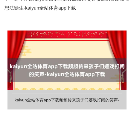
想法诞生-kaiyun全站体育app下载
kaiyun全站体育app下载频频传来孩子们嬉戏打闹的笑声-
kaiyun全站体育app下载