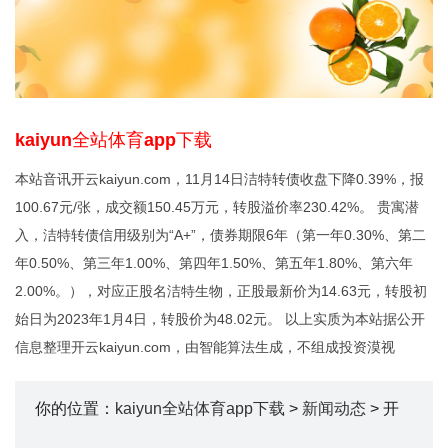
kaiyun全站体育app下载
本站音讯开云kaiyun.com，11月14日洁特转债收盘下降0.39%，报
100.67元/张，成交额150.45万元，转股溢价率230.42%。 贵寓潜
入，洁特转债信用级别为“A+”，债券期限6年（第一年0.30%、第二
年0.50%、第三年1.00%、第四年1.50%、第五年1.80%、第六年
2.00%。），对应正股名洁特生物，正股最新价为14.63元，转股初
始日为2023年1月4日，转股价为48.02元。 以上实质为本站据公开
信息整理开云kaiyun.com，由智能算法生成，不组成投资漠视
你的位置：
kaiyun全站体育app下载
>
新闻动态
> 开