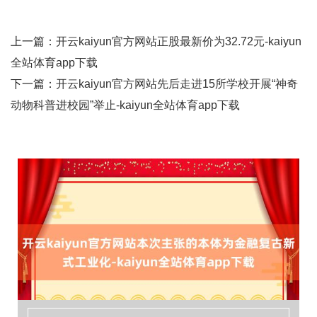
上一篇：
开云kaiyun官方网站正股最新价为32.72元-kaiyun
全站体育app下载
下一篇：
开云kaiyun官方网站先后走进15所学校开展“神奇
动物科普进校园”举止-kaiyun全站体育app下载