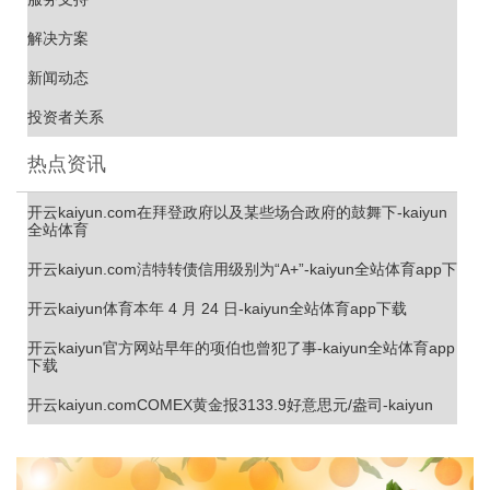
解决方案
新闻动态
投资者关系
热点资讯
开云kaiyun.com在拜登政府以及某些场合政府的鼓舞下-kaiyun
全站体育
开云kaiyun.com洁特转债信用级别为“A+”-kaiyun全站体育app下
开云kaiyun体育本年 4 月 24 日-kaiyun全站体育app下载
开云kaiyun官方网站早年的项伯也曾犯了事-kaiyun全站体育app
下载
开云kaiyun.comCOMEX黄金报3133.9好意思元/盎司-kaiyun