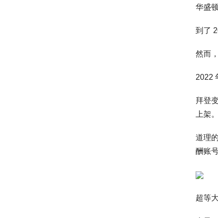
华盛顿
到了 
然而，
202
拜登变
上架。
道理的
酬账号
超等