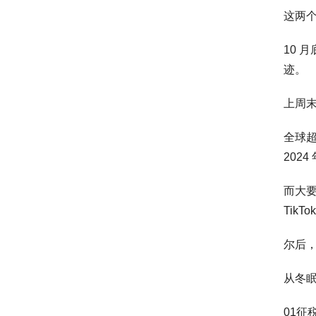
这两
10 
迹。
上周末
全球超
202
而大要
TikT
尔后
从冬眠
01征税