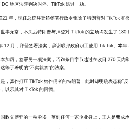
 DC 地区法院判决叫停。TikTok 逃过一劫。
2021 年，现任总统拜登还签署行政令驱除了特朗普对 TikTok 
世事无常，不久后特朗普与拜登对 TikTok 的立场均发生了 180
2 年 12 月，拜登签署法案，辞谢联邦政府职工使用 Tik Tok。本年 4
本加厉，签署另一项法案，巧诈条目字节越过在改日 270 天内剥离 T
这等于著明的"不卖就禁"的法案。
是，算作打压 TikTok 始作俑者的特朗普，此时却明确表态称"反对 Ti
，以示其对 TikTok 的因循。
大国政党博弈的一粒尘埃，落到任何一家企业身上，王人是弗成