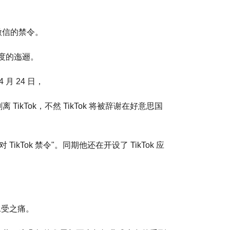
和微信的禁令。
 度的迤逦。
 月 24 日，
ikTok，不然 TikTok 将被辞谢在好意思国
kTok 禁令"。同期他还在开设了 TikTok 应
承受之痛。