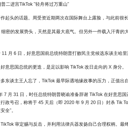
朗普二进宫TikTok "轻舟将过万重山"
著作起头的话题。周受资近期两次在国际舞台上露脸，与此前很
Tok 细密的发展势头，天然是其最大底气。但另外一件载入汗青的大事
 11 月 6 日，好意思国前总统特朗普打败民主党候选东谈主
好意思国总统的更迭，是足以影响 TikTok 改日走向的 X 身分。
多东谈主王人忘了，TikTok 最早际遇地缘政事的压力，正值出
0 年 7 月 31 日，时任总统特朗普晓谕准备辞谢 TikTok 在好意
行政号召，称将于 45 天后（即 2020 年 9 月 20 日）封杀 T
安全"。
TikTok 审定赐与反击，并利用法律兵器发扬自己合理权柄。最