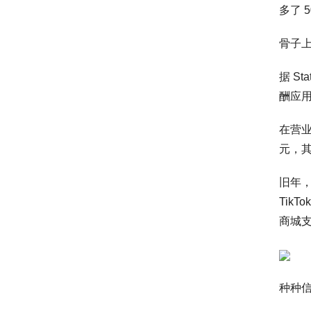
多了 
骨子上
据 St
酬应用
在营业
元，其
旧年，
Tik
商城支
种种信