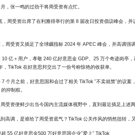
个月，张一鸣的过劲干将周受资有点忙。
月底，周受资出席了在利雅得举行的第 8 届改日投资倡议峰会，并进
，周受资又插足了全球瞩指标 2024 年 APEC 峰会，并高调强调
 10 亿＋用户，孝敬 240 亿好意思金 GDP、25 万个奇迹岗
4 年，TikTok 在好意思邦交出了一份号称惊艳的收获单。
 7 个月之前，好意思国和会过了相关 TikTok "不卖就禁"的议
ok 的抑制权。
，周受资便鲜少出当今国内主流媒体视野中，直到最近插足上述
到高调，是谁给了周受资底气？TikTok 公关作风的悄然扭转
超 55 亿好意思金500 万好意思国企业"爱上" TikTok