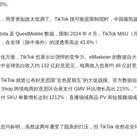
50%。
，周受资如故太低调了。TikTok 很可能是限制现时，中国最
atista 及 QuestMobile 数据，限制 2024 年 4 月，TikT
，在全球（除中海外）的浸透率高达 41.6%！
化方面，TikTok 也展示出强悍的竞争力。eMarketer 的数据自大，2
中全球告白收入约 132 亿好意思元，电商收入也有约 48 亿好
TikTok 就曾公布好意思国"玄色星期五"的大促战报。官方数据自大，行
Tok Shop 跨境电商好意思区合座支付 GMV 环比增长高出 215%
付 SKU 单量增长达到 1212%，直播场域商品 PV 和短视频场域
息均标明，虽然这两年遭受了隐衷的打压，但 TikTok 依然