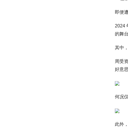
即便遭
202
的舞台
其中，
周受资
好意思
何况仅
此外，