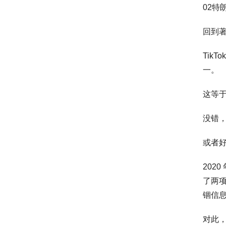
02特
回到
Tik
一。
这等于
没错，
或者好
202
了两项
锢信息
对此，