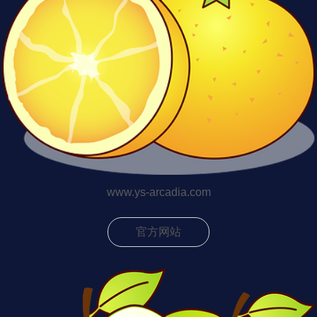
www.ys-arcadia.com
官方网站