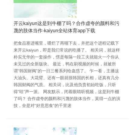
开云kaiyun这是到牛棚了吗？合作虚夸的颜料和污
蔑的肢体当作-kaiyun全站体育app下载
把食品塞进嘴里，嚼烂了再咽下去，并把这个进程记载下
来开云kaiyun，即是我们常说的吃播了。 相关词，就这样
朴实无华的一套操作，愣是每隔一段工夫就能火一个你从
未见过的全新版块。 最近，鸭在刷视频的时候，就被所
谓“韩国财阀”的一日三餐系列给蛊惑了。 乍一看，主播这
大油头、大花臂、还有一眼就很韩国的长相，还真有几分
韩国财阀的气质。 相关词，比及他负责初始吃饭，只听
得“哇”声一派。 网友默示，闭着眼睛听视频，这是到牛棚
了吗？ 合作虚夸的颜料和污蔑的肢体当作，莫得一点的演
技，全是对“好意思食”的千里迷