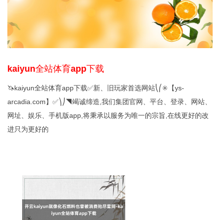
kaiyun全站体育app下载
🦄kaiyun全站体育app下载✅新、旧玩家首选网站⎝⎛✳️【ys-
arcadia.com】✅⎞⎠◥竭诚缔造,我们集团官网、平台、登录、网站、
网址、娱乐、手机版app,将秉承以服务为唯一的宗旨,在线更好的改
进只为更好的