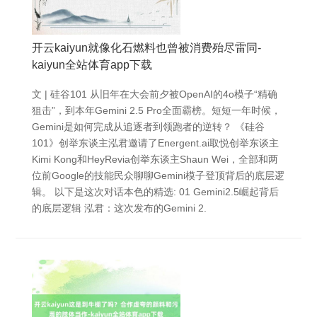
开云kaiyun就像化石燃料也曾被消费殆尽雷同-
kaiyun全站体育app下载
文 | 硅谷101 从旧年在大会前夕被OpenAI的4o模子“精确
狙击”，到本年Gemini 2.5 Pro全面霸榜。短短一年时候，
Gemini是如何完成从追逐者到领跑者的逆转？ 《硅谷
101》创举东谈主泓君邀请了Energent.ai取悦创举东谈主
Kimi Kong和HeyRevia创举东谈主Shaun Wei，全部和两
位前Google的技能民众聊聊Gemini模子登顶背后的底层逻
辑。 以下是这次对话本色的精选: 01 Gemini2.5崛起背后
的底层逻辑 泓君：这次发布的Gemini 2.