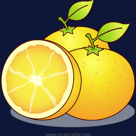
查看更多
www.ys-arcadia.com