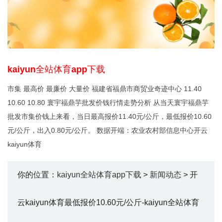
kaiyun全站体育app下载
市集 最高价 最廉价 大量价 福建省福鼎市商贸业奇迹中心 11.40
10.60 10.80 寰宇福鼎芋批发价钱行情走势分析 从当天寰宇福鼎芋
批发市集价钱上来看，当日最高报价11.40元/公斤，最低报价10.60
元/公斤，出入0.80元/公斤。 数据开端：农业农村部信息中心开云
kaiyun体育
你的位置：
kaiyun全站体育app下载
>
新闻动态
> 开
云kaiyun体育最低报价10.60元/公斤-kaiyun全站体育