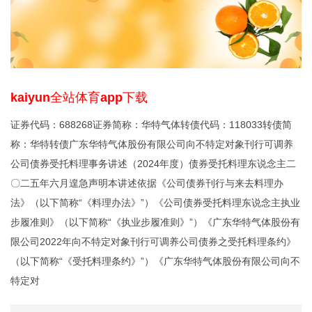
kaiyun全站体育app下载
证券代码：688268证券简称：华特气体转债代码：118033转债简
称：华特转债广东华特气体股份有限公司向不特定对象刊行可调养
公司债券受托料理事务讲述（2024年度）债券受托料理东说念主二
〇二五年六月遑急声明本讲述依据《公司债券刊行与来去料理办
法》（以下简称“《料理办法》”）《公司债券受托料理东说念主执业
步履准则》（以下简称“《执业步履准则》”）《广东华特气体股份有
限公司2022年向不特定对象刊行可调养公司债券之受托料理条约》
（以下简称“《受托料理条约》”）《广东华特气体股份有限公司向不
特定对