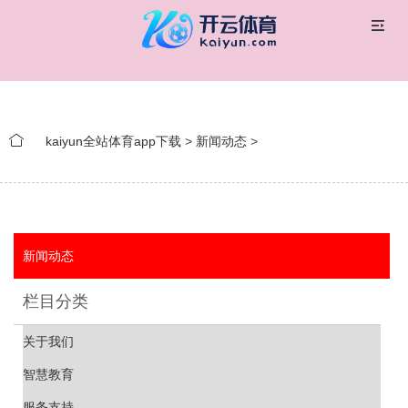
kaiyun全站体育app下载
>
新闻动态
>
新闻动态
栏目分类
关于我们
智慧教育
服务支持