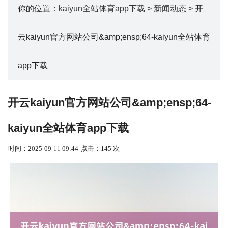
你的位置：
kaiyun全站体育app下载
>
新闻动态
> 开
云kaiyun官方网站公司&amp;ensp;64-kaiyun全站体育
app下载
开云kaiyun官方网站公司&amp;ensp;64-
kaiyun全站体育app下载
时间：2025-09-11 09:44
点击：145 次