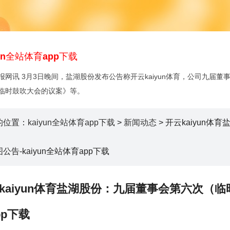
yun全站体育app下载
报网讯 3月3日晚间，盐湖股份发布公告称开云kaiyun体育，公司九届董
临时鼓吹大会的议案》等。
的位置：
kaiyun全站体育app下载
>
新闻动态
> 开云kaiyun
公告-kaiyun全站体育app下载
kaiyun体育盐湖股份：九届董事会第六次（临时
pp下载