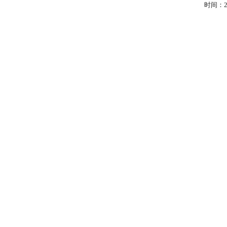
时间：202