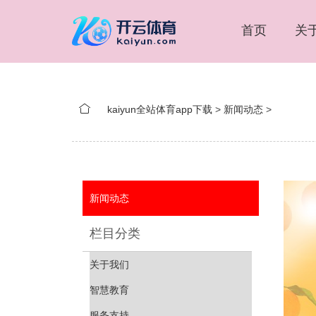
首页
关
kaiyun全站体育app下载
>
新闻动态
>
新闻动态
栏目分类
关于我们
智慧教育
服务支持