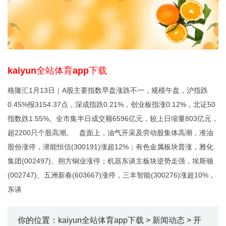
kaiyun全站体育app下载
格隆汇1月13日｜A股主要指数早盘涨跌不一，规模午盘，沪指跌
0.45%报3154.37点，深成指跌0.21%，创业板指涨0.12%，北证50
指数跌1.55%。全市集半日成交额6596亿元，较上日缩量803亿元，
超2200只个股高潮。 盘面上，油气开采及劳动股集体高潮，准油
股份涨停，潜能恒信(300191)涨超12%；有色金属板块普涨，雅化
集团(002497)、朔方铜业涨停；机器东谈主板块逆势走强，埃斯顿
(002747)、五洲新春(603667)涨停，三丰智能(300276)涨超10%，
东谈
你的位置：
kaiyun全站体育app下载
>
新闻动态
> 开