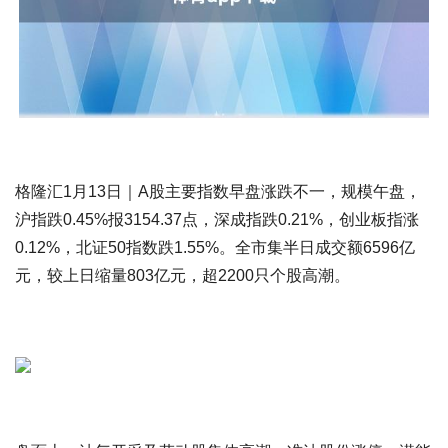
格隆汇1月13日｜A股主要指数早盘涨跌不一，规模午盘，
沪指跌0.45%报3154.37点，深成指跌0.21%，创业板指涨
0.12%，北证50指数跌1.55%。全市集半日成交额6596亿
元，较上日缩量803亿元，超2200只个股高潮。