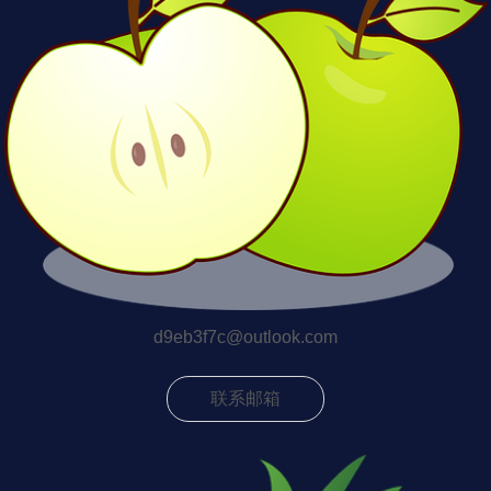
d9eb3f7c@outlook.com
联系邮箱