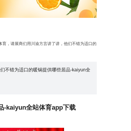
yun体育，请展商们用川渝方言讲了讲，他们不错为适口的
育他们不错为适口的暖锅提供哪些居品-kaiyun全
kaiyun全站体育app下载