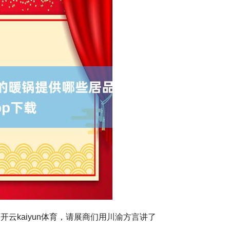
云kaiyun体育，请展商们用川渝方言讲了