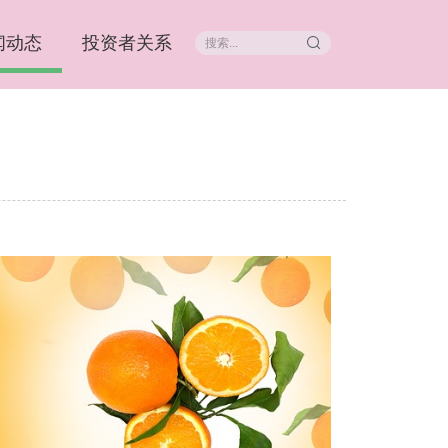
闻动态
投资者关系